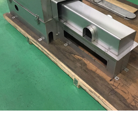
サ
ポ
ー
ト
致
し
ま
す
。