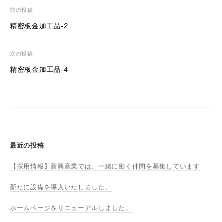
投
前の投稿
稿
精密板金加工品-2
ナ
ビ
次の投稿
ゲ
精密板金加工品-4
ー
シ
ョ
ン
最近の投稿
【採用情報】新興産業では、一緒に働く仲間を募集しています
新たに設備を導入いたしました。
ホームページをリニューアルしました。