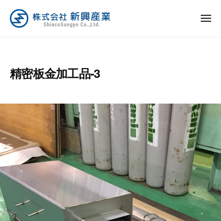
ュ
コ
ー
式
ン
メ
会
ニ
テ
株
社
新
ュ
ン
ー
新
式
興
ツ
興
産
会
精密板金加工品-3
へ
産
業
社
業
ス
は
新
キ
日
興
ッ
本
産
プ
の
業
製
造
業
を
全
力
で