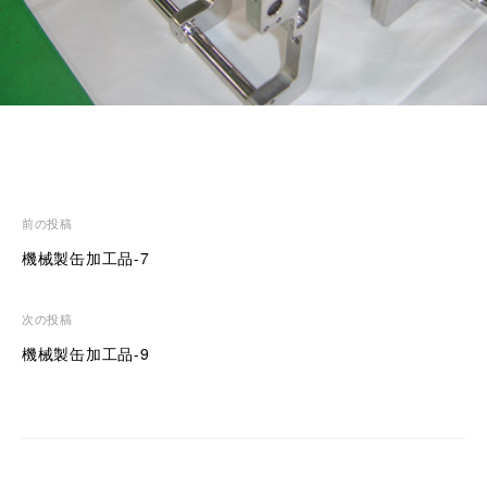
サ
ポ
ー
ト
致
し
ま
す
。
投
前の投稿
稿
機械製缶加工品-7
ナ
ビ
次の投稿
ゲ
機械製缶加工品-9
ー
シ
ョ
ン