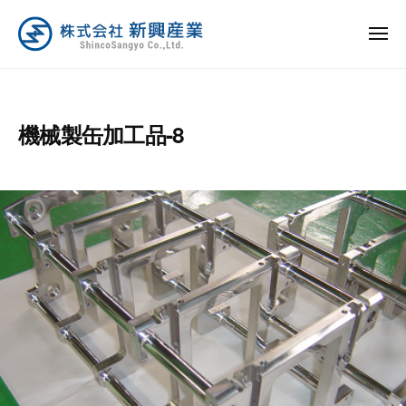
ュ
コ
ー
式
ン
メ
会
ニ
テ
株
社
新
ュ
ン
ー
新
式
興
ツ
興
産
会
機械製缶加工品-8
へ
産
業
社
業
ス
は
新
キ
日
興
ッ
本
産
プ
の
業
製
造
業
を
全
力
で