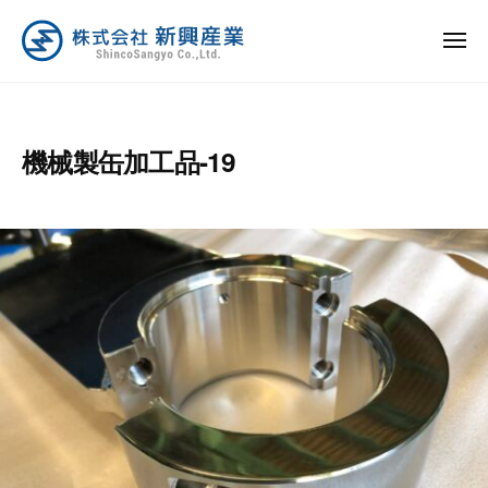
ュ
コ
ー
式
ン
メ
会
ニ
テ
株
社
新
ュ
ン
ー
新
式
興
ツ
興
産
会
機械製缶加工品-19
へ
産
業
社
業
ス
は
新
キ
日
興
ッ
本
産
プ
の
業
製
造
業
を
全
力
で