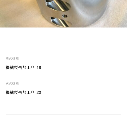
サ
ポ
ー
ト
致
し
ま
す
。
投
前の投稿
稿
機械製缶加工品-18
ナ
ビ
次の投稿
ゲ
機械製缶加工品-20
ー
シ
ョ
ン