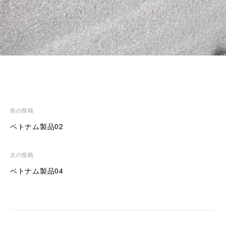
投
前の投稿
稿
ベトナム製品02
ナ
ビ
次の投稿
ゲ
ベトナム製品04
ー
シ
ョ
ン