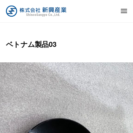
ュ
コ
ー
式
ン
メ
会
ニ
テ
株
社
新
ュ
ン
ー
新
式
興
ツ
興
産
会
ベトナム製品03
へ
産
業
社
業
ス
は
新
キ
日
興
ッ
本
産
プ
の
業
製
造
業
を
全
力
で