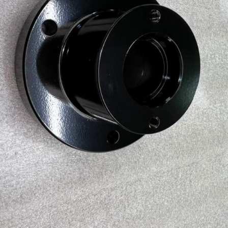
サ
ポ
ー
ト
致
し
ま
す
。